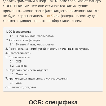
сделать грамотный выбор. Так, многие сравнивают фанеру
с ОСБ. Выясним, чем они отличаются, как их лучше
применять, какова специфика каждого наименования. Это
не будет соревнованием –
осб
или фанера, поскольку для
соответствующего проекта выбор станет своим.
1. ОСБ: специфика 
      1.1   Внешний вид, маркировка
 2. Особенности фанеры
      2.1   Внешний вид, маркировка
3. Прочность на изгиб, устойчивость к точечным нагрузкам
4. Влагостойкость 
5. Экологичность
      5.1   ОСБ
      5.2   Фанера
6. Обрабатываемость, отделка
      6.1   Фанера
7. Крепёж: держащая сила, риск разрушения
      7.1   ОСБ
8. Шлифовка, отделка
ОСБ: специфика