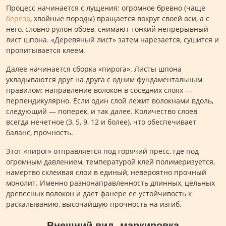
Процесс начинается с лущения: огромное бревно (чаще
береза
, хвойные породы) вращается вокруг своей оси, а с
него, словно рулон обоев, снимают тонкий непрерывный
лист шпона. «Деревяный лист» затем нарезается, сушится и
пропитывается клеем.
Далее начинается сборка «пирога». Листы шпона
укладываются друг на друга с одним фундаментальным
правилом: направление волокон в соседних слоях —
перпендикулярно. Если один слой лежит волокнами вдоль,
следующий — поперек, и так далее. Количество слоев
всегда нечетное (3, 5, 9, 12 и более), что обеспечивает
баланс, прочность.
Этот «пирог» отправляется под горячий пресс, где под
огромным давлением, температурой клей полимеризуется,
намертво склеивая слои в единый, невероятно прочный
монолит. Именно разнонаправленность длинных, цельных
древесных волокон и дает фанере ее устойчивость к
раскалыванию, высочайшую прочность на изгиб.
Внешний вид, маркировка