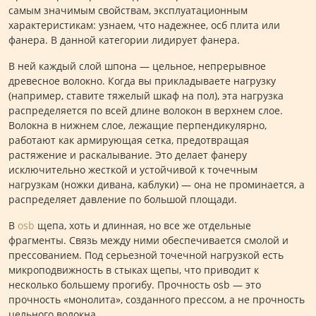
самым значимым свойствам, эксплуатационным
характеристикам: узнаем, что надежнее, осб плита или
фанера. В данной категории лидирует фанера.
В ней каждый слой шпона — цельное, непрерывное
древесное волокно. Когда вы прикладываете нагрузку
(например, ставите тяжелый шкаф на пол), эта нагрузка
распределяется по всей длине волокон в верхнем слое.
Волокна в нижнем слое, лежащие перпендикулярно,
работают как армирующая сетка, предотвращая
растяжение и раскалывание. Это делает фанеру
исключительно жесткой и устойчивой к точечным
нагрузкам (ножки дивана, каблуки) — она не проминается, а
распределяет давление по большой площади.
В
osb
щепа, хоть и длинная, но все же отдельные
фрагменты. Связь между ними обеспечивается смолой и
прессованием. Под серьезной точечной нагрузкой есть
микроподвижность в стыках щепы, что приводит к
несколько большему прогибу. Прочность osb — это
прочность «монолита», созданного прессом, а не прочность
цельного волокна.