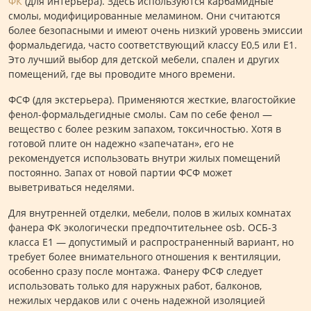
ФК
(для интерьера). Здесь используются карбамидные
смолы, модифицированные меламином. Они считаются
более безопасными и имеют очень низкий уровень эмиссии
формальдегида, часто соответствующий классу Е0,5 или Е1.
Это лучший выбор для детской мебели, спален и других
помещений, где вы проводите много времени.
ФСФ (для экстерьера). Применяются жесткие, влагостойкие
фенол-формальдегидные смолы. Сам по себе фенол —
вещество с более резким запахом, токсичностью. Хотя в
готовой плите он надежно «запечатан», его не
рекомендуется использовать внутри жилых помещений
постоянно. Запах от новой партии ФСФ может
выветриваться неделями.
Для внутренней отделки, мебели, полов в жилых комнатах
фанера ФК экологически предпочтительнее osb. ОСБ-3
класса Е1 — допустимый и распространенный вариант, но
требует более внимательного отношения к вентиляции,
особенно сразу после монтажа. Фанеру ФСФ следует
использовать только для наружных работ, балконов,
нежилых чердаков или с очень надежной изоляцией