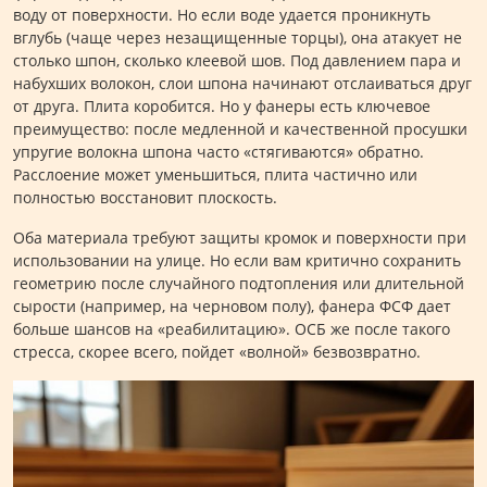
воду от поверхности. Но если воде удается проникнуть
вглубь (чаще через незащищенные торцы), она атакует не
столько шпон, сколько клеевой шов. Под давлением пара и
набухших волокон, слои шпона начинают отслаиваться друг
от друга. Плита коробится. Но у фанеры есть ключевое
преимущество: после медленной и качественной просушки
упругие волокна шпона часто «стягиваются» обратно.
Расслоение может уменьшиться, плита частично или
полностью восстановит плоскость.
Оба материала требуют защиты кромок и поверхности при
использовании на улице. Но если вам критично сохранить
геометрию после случайного подтопления или длительной
сырости (например, на черновом полу), фанера ФСФ дает
больше шансов на «реабилитацию». ОСБ же после такого
стресса, скорее всего, пойдет «волной» безвозвратно.