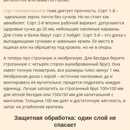
Сорт пиломатериала
тоже диктует прочность. Сорт 1-й –
идеальное зерно, почти без сучков. Но он стоит как
авиабилет. Сорт 2-й вполне рабочий вариант: допускаются
здоровые сучки до 20 мм, небольшие смоляные карманы.
Для стоек и балок берут сорт 2 пойдёт. Сорт 3-й – это доска с
выпадающими сучками и «рваным» краем. Её место в
ящиках или на обрешётку под кровлю, но не в опоры.
А теперь про строганую и необрезную. Для беседки берите
строганную с четырёх сторон (калиброванный брус). Она
имеет точную геометрию, все размеры плюс-минус 1 мм.
Необрезная доска с корой – источник насекомых, да и
монтировать её мучительно: придется подрезать каждую
единицу. Лучше заплатить за строганный брус 100×100 мм
для легкой беседки или 150х150 мм для капитальной с
мангалом. Толщина 100 мм даёт и достаточную жёсткость, и
запас на углубление крепежа.
Защитная обработка: один слой не
спасает