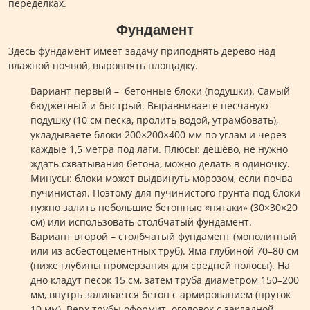
переделках.
Фундамент
Здесь фундамент имеет задачу приподнять дерево над
влажной почвой, выровнять площадку.
Вариант первый – бетонные блоки (подушки). Самый
бюджетный и быстрый. Выравниваете песчаную
подушку (10 см песка, пролить водой, утрамбовать),
укладываете блоки 200×200×400 мм по углам и через
каждые 1,5 метра под лаги. Плюсы: дешёво, не нужно
ждать схватывания бетона, можно делать в одиночку.
Минусы: блоки может выдвинуть морозом, если почва
пучинистая. Поэтому для пучинистого грунта под блоки
нужно залить небольшие бетонные «пятаки» (30×30×20
см) или использовать столбчатый фундамент.
Вариант второй – столбчатый фундамент (монолитный
или из асбестоцементных труб). Яма глубиной 70–80 см
(ниже глубины промерзания для средней полосы). На
дно кладут песок 15 см, затем труба диаметром 150–200
мм, внутрь заливается бетон с армированием (пруток
10 мм). Верх трубы оформит оголовок с закладной