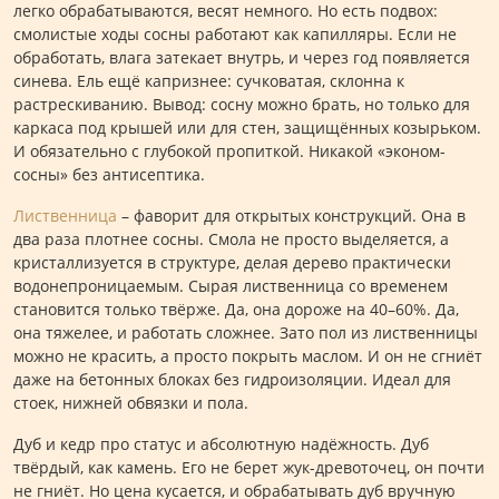
легко обрабатываются, весят немного. Но есть подвох:
смолистые ходы сосны работают как капилляры. Если не
обработать, влага затекает внутрь, и через год появляется
синева. Ель ещё капризнее: сучковатая, склонна к
растрескиванию. Вывод: сосну можно брать, но только для
каркаса под крышей или для стен, защищённых козырьком.
И обязательно с глубокой пропиткой. Никакой «эконом-
сосны» без антисептика.
Лиственница
– фаворит для открытых конструкций. Она в
два раза плотнее сосны. Смола не просто выделяется, а
кристаллизуется в структуре, делая дерево практически
водонепроницаемым. Сырая лиственница со временем
становится только твёрже. Да, она дороже на 40–60%. Да,
она тяжелее, и работать сложнее. Зато пол из лиственницы
можно не красить, а просто покрыть маслом. И он не сгниёт
даже на бетонных блоках без гидроизоляции. Идеал для
стоек, нижней обвязки и пола.
Дуб и кедр про статус и абсолютную надёжность. Дуб
твёрдый, как камень. Его не берет жук-древоточец, он почти
не гниёт. Но цена кусается, и обрабатывать дуб вручную