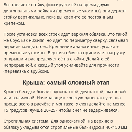
Выставляете стойку, фиксируете её на время двумя
диагональными рейками (временные укосины), они держат
стойку вертикально, пока вы крепите её постоянным
крепежом.
После установки всех стоек идет верхняя обвязка. Это такой
же брус, как нижняя, но идёт по периметру сверху, связывая
верхние концы стоек. Крепление аналогичное: уголки +
временные укосины. Верхняя обвязка принимает нагрузку
от крыши и распределяет её на стойки. Делайте её
непрерывной, а каждый угол усиливайте для прочности
(перевязка с врубкой).
Крыша: самый сложный этап
Крыша беседки бывает односкатной, двускатной, шатровой
или вальмовой. Начинающим советую односкатную: она
проще всего в расчёте и монтаже. Уклон делайте не менее
15 градусов (лучше 20–25), чтобы снег не задерживался.
Стропильная система. Для односкатной: на верхнюю
обвязку укладываются стропильные балки (доска 40×150 мм