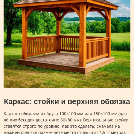
Каркас: стойки и верхняя обвязка
Каркас собираем из бруса 100×100 мм или 150×100 мм (для
лёгких беседок достаточно 80×80 мм). Вертикальные стойки
ставятся строго по уровню. Как это сделать: сначала на
нижней обвязке размечаете места стоек (шаг 1,5–2 метра).