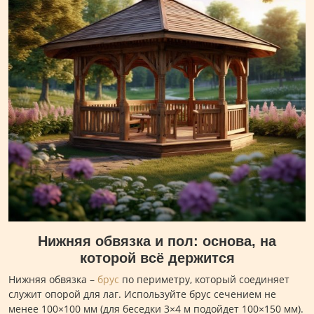
Нижняя обвязка и пол: основа, на
которой всё держится
Нижняя обвязка –
брус
по периметру, который соединяет
служит опорой для лаг. Используйте брус сечением не
менее 100×100 мм (для беседки 3×4 м подойдет 100×150 мм).