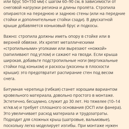
или брус 50×150 мм) с шагом 60–90 см, в зависимости от
снеговой нагрузки региона и длины пролёта. Стропила
опираются на переднюю и заднюю стены (или на передние
стойки и дополнительные стойки сзади). В двускатной
крыше добавляется коньковый брус и подкосы.
Важно: стропила должны иметь опору в стойке или в
верхней обвязке. Их крепят металлическими
«стропильными» уголками или вырезают «ножкой»
(запиливают под углом) и сажают на гвозди. Если крыша
широкая, добавьте подстропильные ноги (вертикальные
стойки под коньком) и раскосы (укосины в плоскости
крыши): это предотвратит распирание стен под весом
снега.
Битумная черепица (гибкая) станет хорошим вариантом
кровельного материала, довольно простого в монтаже.
Эстетично, бесшумно, служит до 30 лет. Но тяжелее (10–14
кг/кв.м) и требует сплошного основания (ОСП или фанера).
Это увеличивает расход материала и трудозатраты.
Подходит для сложных крыш (шатровые, вальмовые),
поскольку легко моделирует изгибы. При монтаже нужен