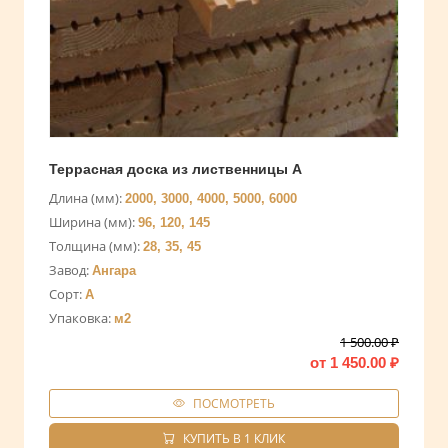
Террасная доска из лиственницы А
Длина (мм):
2000, 3000, 4000, 5000, 6000
Ширина (мм):
96, 120, 145
Толщина (мм):
28, 35, 45
Завод:
Ангара
Сорт:
А
Упаковка:
м2
1 500.00
₽
от
1 450.00
₽
ПОСМОТРЕТЬ
КУПИТЬ В 1 КЛИК