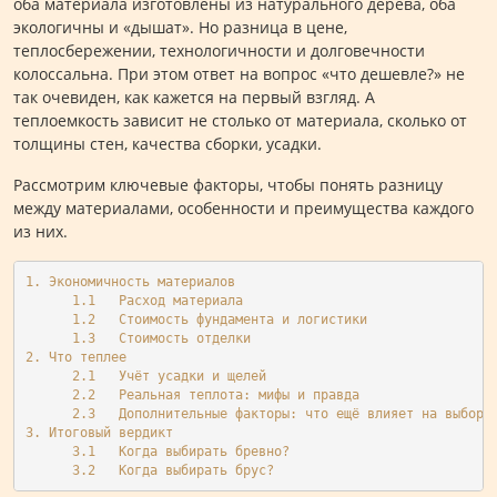
оба материала изготовлены из натурального дерева, оба
экологичны и «дышат». Но разница в цене,
теплосбережении, технологичности и долговечности
колоссальна. При этом ответ на вопрос «что дешевле?» не
так очевиден, как кажется на первый взгляд. А
теплоемкость зависит не столько от материала, сколько от
толщины стен, качества сборки, усадки.
Рассмотрим ключевые факторы, чтобы понять разницу
между материалами, особенности и преимущества каждого
из них.
1. Экономичность материалов 
      1.1   Расход материала 
      1.2   Стоимость фундамента и логистики
      1.3   Стоимость отделки
2. Что теплее
      2.1   Учёт усадки и щелей
      2.2   Реальная теплота: мифы и правда
      2.3   Дополнительные факторы: что ещё влияет на выбор
3. Итоговый вердикт
      3.1   Когда выбирать бревно?
      3.2   Когда выбирать брус?