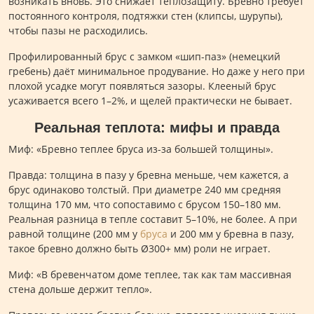
возникать вновь. Это снижает теплозащиту. Бревно требует
постоянного контроля, подтяжки стен (клипсы, шурупы),
чтобы пазы не расходились.
Профилированный брус с замком «шип-паз» (немецкий
гребень) даёт минимальное продувание. Но даже у него при
плохой усадке могут появляться зазоры. Клееный брус
усаживается всего 1–2%, и щелей практически не бывает.
Реальная теплота: мифы и правда
Миф: «Бревно теплее бруса из-за большей толщины».
Правда: толщина в пазу у бревна меньше, чем кажется, а
брус одинаково толстый. При диаметре 240 мм средняя
толщина 170 мм, что сопоставимо с брусом 150–180 мм.
Реальная разница в тепле составит 5–10%, не более. А при
равной толщине (200 мм у
бруса
и 200 мм у бревна в пазу,
такое бревно должно быть Ø300+ мм) роли не играет.
Миф: «В бревенчатом доме теплее, так как там массивная
стена дольше держит тепло».