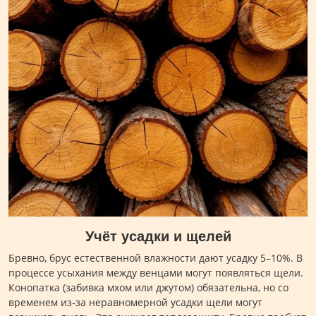
Учёт усадки и щелей
Бревно, брус естественной влажности дают усадку 5–10%. В
процессе усыхания между венцами могут появляться щели.
Конопатка (забивка мхом или джутом) обязательна, но со
временем из-за неравномерной усадки щели могут