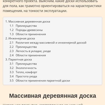
конкретного проекта. Выясним, какие доски использовать
для пола, как грамотно ориентироваться на характеристики
помещения, на тонкости эксплуатации.
1. Массивная деревянная доска
      1.1   Преимущества
      1.2   Породы древесины
      1.3   Области применения
2. Инженерная доска
      2.1   Различие между массивной и инженерной доской
      2.2   Преимущества 
      2.3   Легкость в укладке, уходе
      2.4   Области применения
3. Паркетная доска
      3.1   Преимущества
      3.2   Экологичность
      3.3   Тепло, комфорт
      3.4   Простота ухода
      3.5   Области применения паркетной доски
Массивная деревянная доска