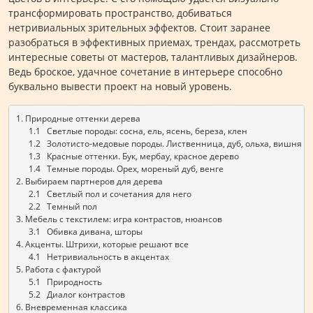
трансформировать пространство, добиваться
нетривиальных зрительных эффектов. Стоит заранее
разобраться в эффективных приемах, трендах, рассмотреть
интересные советы от мастеров, талантливых дизайнеров.
Ведь броское, удачное сочетание в интерьере способно
буквально вывести проект на новый уровень.
1. Природные оттенки дерева
      1.1   Светлые породы: сосна, ель, ясень, береза, клен
      1.2   Золотисто-медовые породы. Лиственница, дуб, ольха, вишня
      1.3   Красные оттенки. Бук, мербау, красное дерево 
      1.4   Темные породы. Орех, мореный дуб, венге
2. Выбираем партнеров для дерева
      2.1   Светлый пол и сочетания для него
      2.2   Темный пол 
3. Мебель с текстилем: игра контрастов, нюансов
      3.1   Обивка дивана, шторы
4. Акценты. Штрихи, которые решают все
      4.1   Нетривиальность в акцентах 
5. Работа с фактурой 
      5.1   Природность 
      5.2   Диалог контрастов
6. Вневременная классика