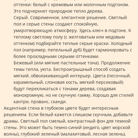
оттенки: белый с кремовым или молочным подтоном.
Это подчеркнет природное тепло дерева.
Серый. Современное, элегантное решение. Светлый
пол и серые стены создают спокойную,
умиротворяющую атмосферу. Здесь ключ в подтоне. К
теплому светлому полу (с желтоватым или медовым
оттенком) подбирайте теплые серые краски. Холодный
пол (например, пепельный дуб) будет гармонировать с
более прохладными серыми оттенками.
Бежевый (или мягкие пастельные тона). Продолжение
темы тепла, уюта. Беспроигрышный способ создать
мягкий, обволакивающий интерьер. Цвета (песочный,
карамельный, слоновая кость, мягкий персиковый)
будут перекликаться с тонами дерева, создавая
монохромную, но не скучную гамму. Хорошо для стилей
кантри, прованс, сканди.
Акцентная стена в глубоком цвете будет интересным
решением. Если белый кажется слишком скучным, добавьте
драмы. Светлый пол смелый, контрастный фон для темной
стены. Это может быть темно-синий (индиго, цвет морской
волны), глубокий зеленый (малахитовый, лесная зелень),