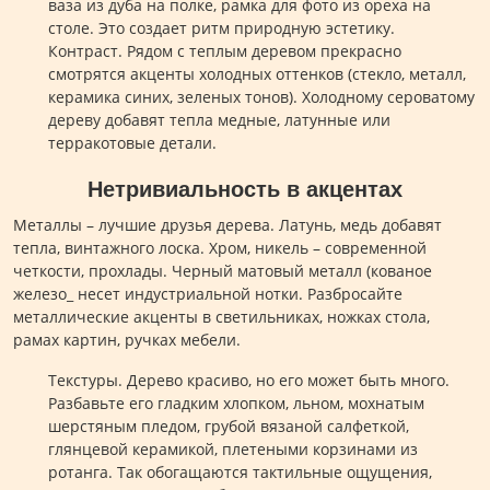
ваза из дуба на полке, рамка для фото из ореха на
столе. Это создает ритм природную эстетику.
Контраст. Рядом с теплым деревом прекрасно
смотрятся акценты холодных оттенков (стекло, металл,
керамика синих, зеленых тонов). Холодному сероватому
дереву добавят тепла медные, латунные или
терракотовые детали.
Нетривиальность в акцентах
Металлы – лучшие друзья дерева. Латунь, медь добавят
тепла, винтажного лоска. Хром, никель – современной
четкости, прохлады. Черный матовый металл (кованое
железо_ несет индустриальной нотки. Разбросайте
металлические акценты в светильниках, ножках стола,
рамах картин, ручках мебели.
Текстуры. Дерево красиво, но его может быть много.
Разбавьте его гладким хлопком, льном, мохнатым
шерстяным пледом, грубой вязаной салфеткой,
глянцевой керамикой, плетеными корзинами из
ротанга. Так обогащаются тактильные ощущения,