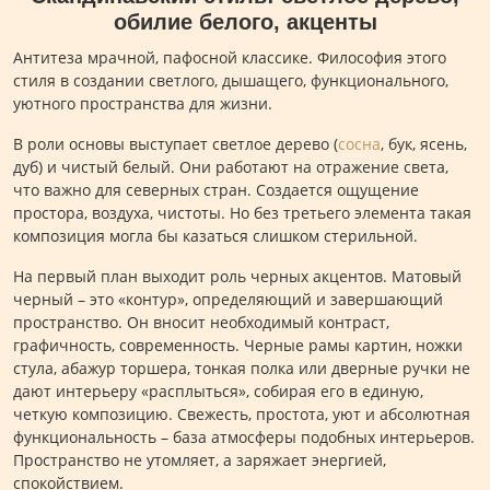
обилие белого, акценты
Антитеза мрачной, пафосной классике. Философия этого
стиля в создании светлого, дышащего, функционального,
уютного пространства для жизни.
В роли основы выступает светлое дерево (
сосна
, бук, ясень,
дуб) и чистый белый. Они работают на отражение света,
что важно для северных стран. Создается ощущение
простора, воздуха, чистоты. Но без третьего элемента такая
композиция могла бы казаться слишком стерильной.
На первый план выходит роль черных акцентов. Матовый
черный – это «контур», определяющий и завершающий
пространство. Он вносит необходимый контраст,
графичность, современность. Черные рамы картин, ножки
стула, абажур торшера, тонкая полка или дверные ручки не
дают интерьеру «расплыться», собирая его в единую,
четкую композицию. Свежесть, простота, уют и абсолютная
функциональность – база атмосферы подобных интерьеров.
Пространство не утомляет, а заряжает энергией,
спокойствием.