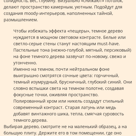
солидность, вес, глубину. Визуально «снижают» потолок,
делают пространство камерным, уютным. Подойдут для
создания moody-интерьеров, наполненных тайной,
размышлением.
Чтобы избежать эффекта «пещеры», темное дерево
нуждается в мощном световом контрасте. Белые или
светло-серые стены станут настоящим must-have.
Пастельные тона (нежно-голубой, мятный, персиковый)
на фоне темного дерева зазвучат по-новому, свежо и
утонченно.
Именно на темном, почти нейтральном фоне
выигрышно смотрятся сочные цвета: горчичный,
темный изумрудный, брусничный, глубокий синий. Они
словно вспышки света на темном полотне, создавая
фокусные точки, оживляя пространство.
Полированный хром или никель создадут стильный
современный контраст. Старая латунь или медь
добавят винтажного шика, тепла, смягчая суровость
темного дерева.
Выбирая дерево, смотрите не на маленький образец, а на
большую плиту. Держите его в том помещении, где оно