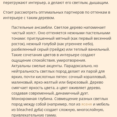
перегружают интерьер, а делают его светлым, дышащим.
Стоит рассмотреть оптимальных партнеров по оттенкам в
интерьере с таким деревом.
Пастельные ансамбли. Светлое дерево напоминает
чистый холст. Оно оттеняется нежными пастельными
тонами: приглушенный мятный (как первый весенний
росток), нежный голубой (как утреннее небо),
разбеленный серый (грейдж) или теплый ванильный.
Такие сочетания цветов в интерьере создают
ощущение спокойствия, умиротворения.
Актуальны смелые акценты. Парадоксально, но
нейтральность светлых пород делает их парой для
ярких, почти кислотных пятен: сочный коралловый,
малиновый, ярко-желтый или бирюзовый. Дерево
смягчает яркость цвета, а цвет оживляет дерево,
создавая современный, динамичный дуэт.
Монохромная глубина. Совмещение разных светлых
пород между собой (например, пол из
ясеня
и мебель
из bleached дуба) создает сложную, многослойную,
привлекательную гамму.