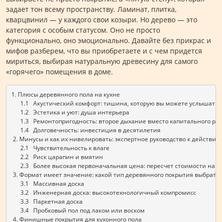
задает тон всему пространству. Ламинат, плитка,
кварцвинил — у каждого свои козыри. Но дерево — это
категория с особым статусом. Оно не просто
функционально, оно эмоционально. Давайте без прикрас и
мифов разберем, что вы приобретаете и с чем придется
мириться, выбирая натуральную древесину для самого
«горячего» помещения в доме.
1. Плюсы деревянного пола на кухне 
      1.1   Акустический комфорт: тишина, которую вы можете услышать
      1.2   Эстетика и уют: душа интерьера
      1.3   Ремонтопригодность: второе дыхание вместо капитального ре
      1.4   Долговечность: инвестиция в десятилетия
 2. Минусы и как их нивелировать: экспертное руководство к действию
      2.1   Чувствительность к влаге
      2.2   Риск царапин и вмятин
      2.3   Более высокая первоначальная цена: пересчет стоимости на 
 3. Формат имеет значение: какой тип деревянного покрытия выбрать
      3.1   Массивная доска 
      3.2   Инженерная доска: высокотехнологичный компромисс
      3.3   Паркетная доска
      3.4   Пробковый пол под лаком или воском
 4. Финишные покрытия для кухонного пола 