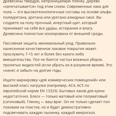
древесины твердую, непроницаемую пленку. Дерево
«запечатывается» под этим слоем. Современные лаки для
пола — это высокотехнологичные составы на основе альфа-
полиуретана, уретана или уретано-алкидных смол. Вы
создаете на полу прочный, инертный щит, который
принимает на себя все удары, истирание и влагу.
Древесина полностью изолирована от внешней среды.
Пассивная защита, минимальный уход. Правильно
нанесенное качественное лаковое покрытие может
прослужить 7-15 лет и более без какого-либо
вмешательства. Пол не боится частых влажных уборок,
пролитых жидкостей (если убрать их в разумное время). Это
«нанес и забыл» на долгие годы.
Ищите маркировку «для коммерческих помещений» или
высокий класс нагрузки (например, AC4, AC5 по
европейской норме EN 13329). Бытовых лаков для кухни
недостаточно. Блеск — только матовый или полуматовый
(сатиновый). Глянец — ваш враг. Он не только сделает пол
похожим на пластик, но и будет демонстративно
подсвечивать каждую пылинку, каждый микроскол,