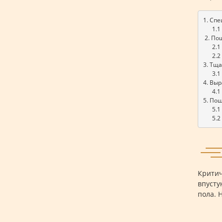
1. Сп
      1
 2. По
      
      
3. Тщ
      
4. Вы
      4
5. По
      
      
Критич
впусту
пола. 