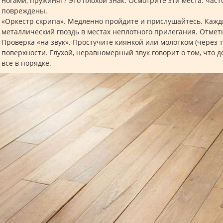
ногами, пружинят? Это плохой знак. Осмотрите эти места: часто
повреждены.
«Оркестр скрипа». Медленно пройдите и прислушайтесь. Кажды
металлический гвоздь в местах неплотного прилегания. Отмет
Проверка «на звук». Простучите киянкой или молотком (через т
поверхности. Глухой, неравномерный звук говорит о том, что 
все в порядке.