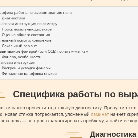
ецифика работы по выравниванию пола  
.1   Диагностика 
шаговая инструкция по осмотру
2.1   Поиск локальных дефектов
2.2   Оценка общего состояния 
ательный осмотр, крепление
3.1   Локальный ремонт 
равнивание фанерой (или ОСБ) по лагам-маякам 
.1   Фанера, особенности 
шаговая инструкция
5.1   Раскрой и укладка фанеры
5.2   Финальная шлифовка стыков
Специфика работы по выр
ески важно провести тщательную диагностику. Пропустив этот 
ю: новая стяжка потрескается, уложенный
ламинат
начнет скрип
Наша цель — не просто замаскировать проблему, а найти ее ко
Диагностика