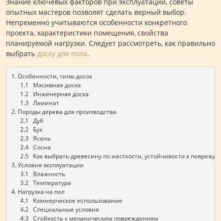
Знание ключевых факторов при эксплуатации, советы
опытных мастеров позволят сделать верный выбор.
Непременно учитываются особенности конкретного
проекта, характеристики помещения, свойства
планируемой нагрузки. Следует рассмотреть, как правильно
выбрать
доску для пола
.
1. Особенности, типы досок  
      1.1   Масивная доска
      1.2   Инженерная доска
      1.3   Ламинат 
2. Породы дерева для производства 
      2.1   Дуб
      2.2   Бук
      2.3   Ясень
      2.4   Сосна
      2.5   Как выбрать древесину по жесткости, устойчивости к поврежд
3. Условия эксплуатации
      3.1   Влажность
      3.2   Температура
4. Нагрузка на пол
      4.1   Коммерческое использование 
      4.2   Специальные условия
      4.3   Стойкость к механическим повреждениям