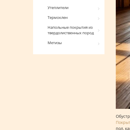
Утеплители
Термоклен
Напольные покрытия из
твердолиственных пород
Метизы
Обустр
Покры
пол, к