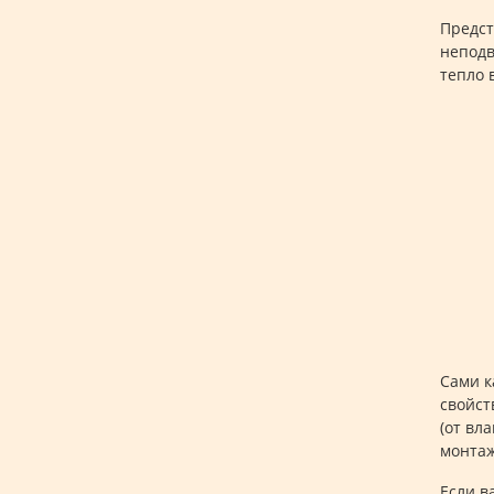
Предст
неподв
тепло 
Сами к
свойст
(от вл
монтаж
Если 