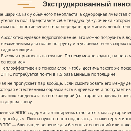
Экструдированный пено
не шарики, как у обычного пенопласта, а однородная ячеистая 
 утеплять пол. Представьте себе твердую губку, ячейки которой
ном по сопротивлению теплопередаче при минимальной толщ
Абсолютно нулевое водопоглощение. Его можно погрузить в вод
незаменимым для полов по грунту и в условиях очень сырых под
гидроизоляция.
Высокая прочность на сжатие. По нему можно ходить, на него 
основанием.
Теплоэффективен в тонком слое. Чтобы достичь такого же пока
ЭППС потребуется почти в 1.5 раза меньше по толщине.
ал не пропускает пар вообще. Если смонтировать его между д
 которая естественным образом есть в древесине и поступает из
зованию конденсата на его холодной (со стороны подвала) повер
ю дерева снизу.
енный ЭППС содержит антипирены, относится к классу горючес
черный дым. Плиты нужно точно подрезать, а стыки герметично
 ЭППС — блестящее решение для бетонных оснований или полов 
нного пола по лагам его применение требует профессионально