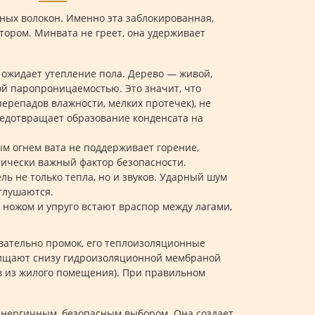
ных волокон. Именно эта заблокированная,
ором. Минвата не греет, она удерживает
 ожидает утепление пола. Дерево — живой,
й паропроницаемостью. Это значит, что
перепадов влажности, мелких протечек), не
редотвращает образование конденсата на
ым огнем вата не поддерживает горение,
тически важный фактор безопасности.
ь не только тепла, но и звуков. Ударный шум
глушаются.
я ножом и упруго встают враспор между лагами,
овательно промок, его теплоизоляционные
ащищают снизу гидроизоляционной мембраной
ов из жилого помещения). При правильном
синергичным, безопасным выбором. Она создает