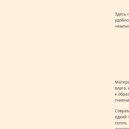
Здесь 
удобно
чемпио
Матери
влага,
к обра
гниени
Соврем
едкий 
тепло.
деревя