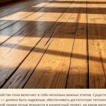
ойство пола включает в себя несколько важных этапов. Сущест
тие
должно быть надежным, обеспечивать достаточную теплоизо
акой прием лучше впишется в конкретный проект, на каком мате