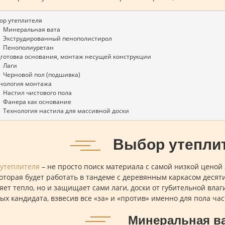
ор утеплителя  
1.1   Минеральная вата 
1.2   Экструдированный пенополистирол 
.3   Пенополиуретан 
одготовка основания, монтаж несущей конструкции
1   Лаги
2.2   Черновой пол (подшивка) 
хнология монтажа 
.1   Настил чистового пола
3.2   Фанера как основание
3.3   Технология настила для массивной доски
Выбор утепли
утеплителя
– не просто поиск материала с самой низкой ценой 
которая будет работать в тандеме с деревянным каркасом деся
яет тепло, но и защищает сами лаги, доски от губительной вла
ых кандидата, взвесив все «за» и «против» именно для пола час
Минеральная в