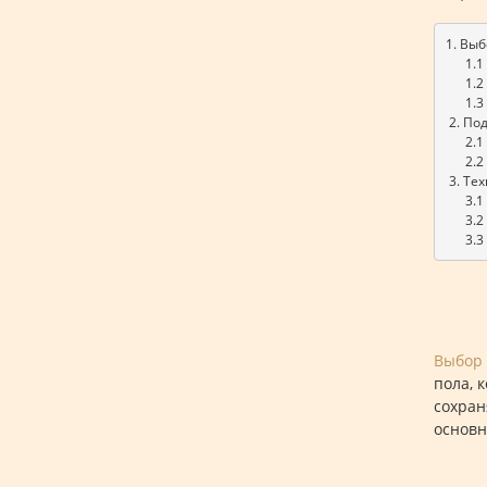
1. Выб
      
      
      1
 2. П
      2.
      
 3. Те
      3
      
      
Выбор 
пола, 
сохран
основн