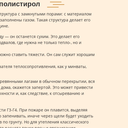
полистирол
структура с замкнутыми порами: с материалом
 заполнены газом. Такая структура делает его
ине.
у — он останется сухим. Это делает его
валов, где нужна не только тепло-, но и
можно ставить тяжести. Он сам служит хорошим
зателя теплосопротивления, как у минваты,
еревянными лагами в обычном перекрытии, вся
 дома, окажется запертой. Это может привести
хности и, как следствие, к отсыреванию и
ти Г3-Г4. При пожаре он плавится, выделяя
 запенивать, иначе через щели будет уходить
по грунту. Но для утепления классического
го расчета точки росы и организации