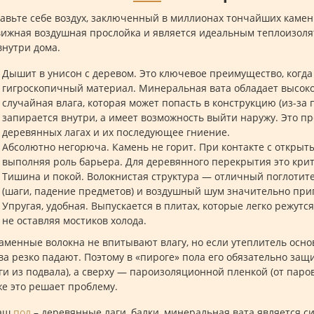
авьте себе воздух, заключенный в миллионах тончайших камен
ижная воздушная прослойка и является идеальным теплоизолят
внутри дома.
Дышит в унисон с деревом. Это ключевое преимущество, когда
гигроскопичный материал. Минеральная вата обладает высоко
случайная влага, которая может попасть в конструкцию (из-за 
запирается внутри, а имеет возможность выйти наружу. Это п
деревянных лагах и их последующее гниение.
Абсолютно негорюча. Камень не горит. При контакте с открыт
выполняя роль барьера. Для деревянного перекрытия это кри
Тишина и покой. Волокнистая структура — отличный поглотител
(шаги, падение предметов) и воздушный шум значительно при
Упругая, удобная. Выпускается в плитах, которые легко режутс
не оставляя мостиков холода.
аменные волокна не впитывают влагу, но если утеплитель осн
ва резко падают. Поэтому в «пироге» пола его обязательно з
аги из подвала), а сверху — пароизоляционной пленкой (от пар
е это решает проблему.
ваш
пол
– деревянные лаги, балки, минеральная вата является 