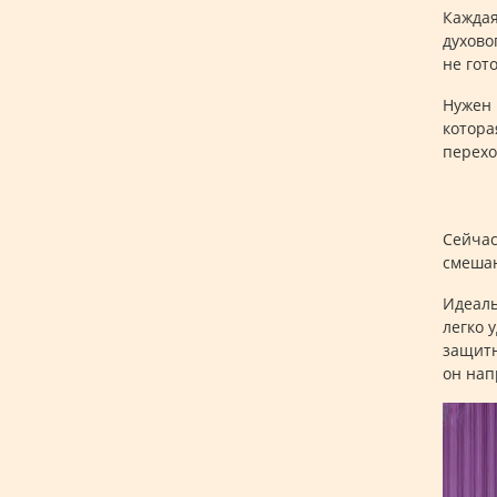
Каждая
духово
не гот
Нужен 
котора
перехо
Сейча
смешан
Идеаль
легко 
защитн
он нап