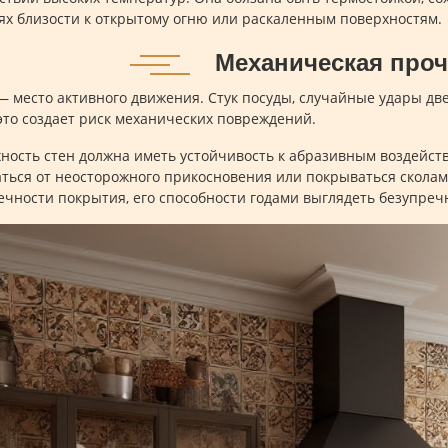
ях близости к открытому огню или раскаленным поверхностям.
Механическая про
 место активного движения. Стук посуды, случайные удары дв
это создает риск механических повреждений.
ность стен должна иметь устойчивость к абразивным воздейств
ться от неосторожного прикосновения или покрываться сколами.
ечности покрытия, его способности годами выглядеть безупреч