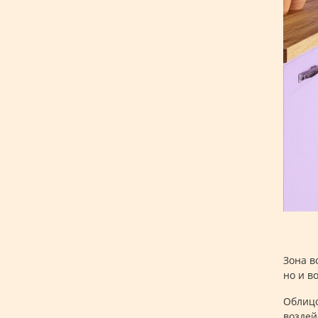
Зона в
но и в
Облицо
воздей