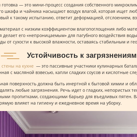
 готовка — это мини-процесс создания собственного микроклим
го шкафа и чайника насыщают воздух влагой, которая ищет лю
овый к такому испытанию, ответит деформацией, отслоением, в
материал с низким коэффициентом влагопоглощения либо мат
я делает его «непроницаемым» для пагубного воздействия вод
ды от сухости к высокой влажности, оставаясь стабильным и г
Устойчивость к загрязнениям
с
стены на кухне
— это пассивные участники кулинарных батали
ная с масляной взвесью, капли сладких соусов и кислотные сле
ная поверхность должна быть инертной к бытовой химии и обл
удалять любые загрязнения. Речь идет о гладких, непористых тек
ыми пропитками, создающими барьер для въедливых пятен. В
рямую влияет на гигиену и ежедневное время на уборку.