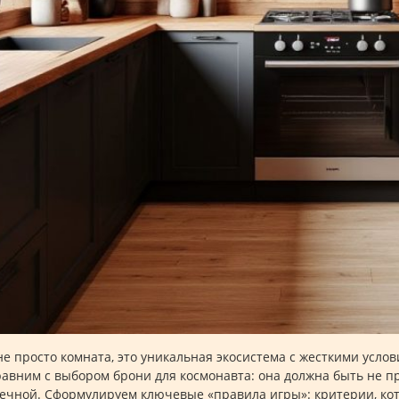
не просто комната, это уникальная экосистема с жесткими усло
равним с выбором брони для космонавта: она должна быть не п
ечной. Сформулируем ключевые «правила игры»: критерии, ко