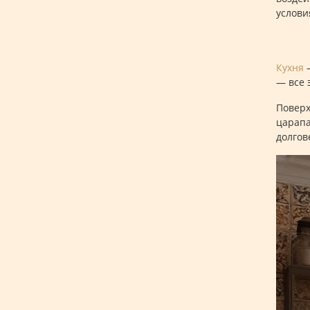
услови
Кухня
—
— все 
Поверх
царапа
долгов