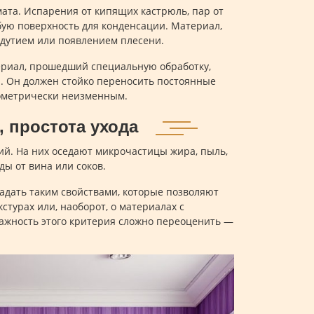
ата. Испарения от кипящих кастрюль, пар от
бую поверхность для конденсации. Материал,
здутием или появлением плесени.
ериал, прошедший специальную обработку,
ы. Он должен стойко переносить постоянные
еометрически неизменным.
, простота ухода
й. На них оседают микрочастицы жира, пыль,
ды от вина или соков.
адать таким свойствами, которые позволяют
стурах или, наоборот, о материалах с
ажность этого критерия сложно переоценить —