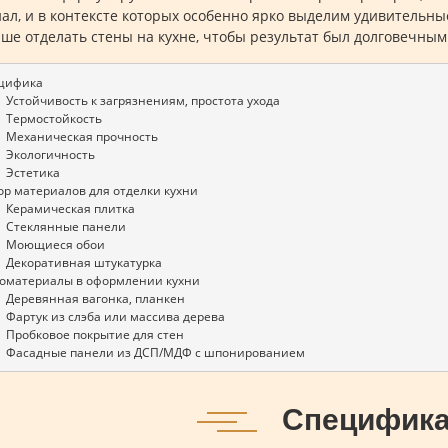
ал, и в контексте которых особенно ярко выделим удивительны
чше отделать стены на кухне, чтобы результат был долговечны
ецифика
1.1   Устойчивость к загрязнениям, простота ухода
.2   Термостойкость
1.3   Механическая прочность
.4   Экологичность
.5   Эстетика
ор материалов для отделки кухни
2.1   Керамическая плитка
2.2   Стеклянные панели 
2.3   Моющиеся обои
2.4   Декоративная штукатурка 
ломатериалы в оформлении кухни 
3.1   Деревянная вагонка, планкен
3.2   Фартук из слэба или массива дерева
3.3   Пробковое покрытие для стен
3.4   Фасадные панели из ДСП/МДФ с шпонированием
Специфик