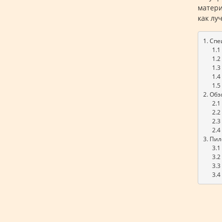
матери
как лу
1. Сп
      
      1
      
      1
      1
2. Обз
      
      
      
      
3. Пи
      
      
      
      