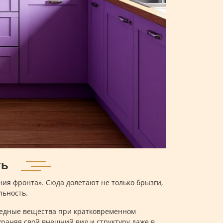
ть
ния фронта». Сюда долетают не только брызги,
льность.
вредные вещества при кратковременном
храняя свой внешний вид и структуру даже в