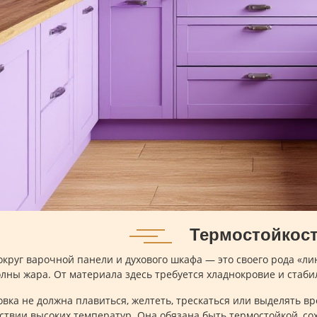
Термостойкос
округ варочной панели и духового шкафа — это своего рода «ли
олны жара. От материала здесь требуется хладнокровие и стаби
вка не должна плавиться, желтеть, трескаться или выделять 
ствии высоких температур. Она обязана быть термостойкой, со