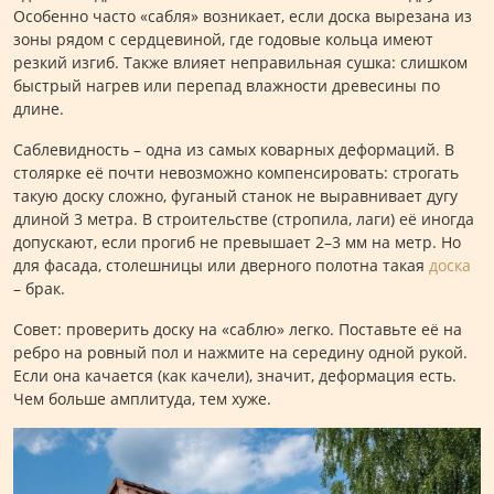
Особенно часто «сабля» возникает, если доска вырезана из
зоны рядом с сердцевиной, где годовые кольца имеют
резкий изгиб. Также влияет неправильная сушка: слишком
быстрый нагрев или перепад влажности древесины по
длине.
Саблевидность – одна из самых коварных деформаций. В
столярке её почти невозможно компенсировать: строгать
такую доску сложно, фуганый станок не выравнивает дугу
длиной 3 метра. В строительстве (стропила, лаги) её иногда
допускают, если прогиб не превышает 2–3 мм на метр. Но
для фасада, столешницы или дверного полотна такая
доска
– брак.
Совет: проверить доску на «саблю» легко. Поставьте её на
ребро на ровный пол и нажмите на середину одной рукой.
Если она качается (как качели), значит, деформация есть.
Чем больше амплитуда, тем хуже.