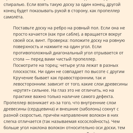
спиралью. Если взять такую доску за один конец, другой
конец будет показывать рукой в сторону, как пропеллер
самолёта.
Поставьте доску на ребро на ровный пол. Если она не
просто качается (как при сабле), а вращается вокруг
своей оси, винт. Проверка: положите доску на ровную
поверхность и нажмите на один угол. Если
противоположный диагональный угол отрывается от
стола — перед вами чистый пропеллер.
Посмотрите на торец: четыре угла лежат в разных
плоскостях. Ни один не совпадает по высоте с другим
Кручение бывает как правосторонним, так и
левосторонним: зависит от того, какие слои древесины
«крутят» сильнее. На глаз это не отличить, но на
практике важно только наличие самого дефекта.
Пропеллер возникает из-за того, что внутренние слои
древесины (сердцевина) и внешние (заболонь) сохнут с
разной скоростью, причём направление волокон в них
слегка отличается (так называемая косослойность). Чем
больше угол наклона волокон относительно оси доски, тем