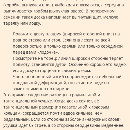
(коробка выпуклая вниз), либо края опускаются, а середина
выпячивается горбом (выпуклая вверх). В поперечном
сечении такая доска напоминает выгнутый щит, мелкую
тарелку или лодку.
Положите доску плашмя (широкой стороной вниз) на
ровное стекло или стол. Если она лежит не всей
поверхностью, а только краями или только серединой,
перед вами «лодочка».
Посмотрите на торец: линия широкой стороны теряет
прямоту, становится дугой. Особенно хорошо это видно,
если доску отторцевать свежим резом.
Часто поперечный изгиб сопровождается небольшой
продольной деформацией, но в чистом виде он
заметен именно по ширине.
Это прямое следствие разницы в радиальной и
тангенциальной усушке. Когда доска сохнет, её
тангенциальный размер (по касательной к годовым
кольцам) сокращается почти вдвое сильнее, чем
радиальный. Если со стороны заболони (наружных слоёв)
усушка идёт быстрее, а со стороны сердцевины медленнее,