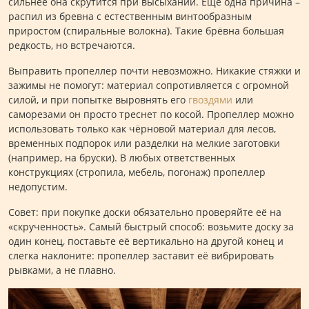
сильнее она скрутится при высыхании. Ещё одна причина –
распил из бревна с естественным винтообразным
приростом (спиральные волокна). Такие брёвна большая
редкость, но встречаются.
Выправить пропеллер почти невозможно. Никакие стяжки и
зажимы не помогут: материал сопротивляется с огромной
силой, и при попытке выровнять его
гвоздями
или
саморезами он просто треснет по косой. Пропеллер можно
использовать только как чёрновой материал для лесов,
временных подпорок или разделки на мелкие заготовки
(например, на бруски). В любых ответственных
конструкциях (стропила, мебель, погонаж) пропеллер
недопустим.
Совет: при покупке доски обязательно проверяйте её на
«скрученность». Самый быстрый способ: возьмите доску за
один конец, поставьте её вертикально на другой конец и
слегка наклоните: пропеллер заставит её вибрировать
рывками, а не плавно.