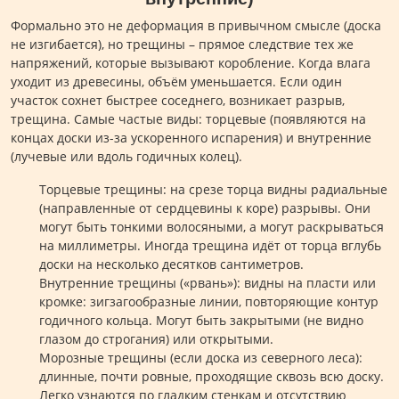
Формально это не деформация в привычном смысле (доска
не изгибается), но трещины – прямое следствие тех же
напряжений, которые вызывают коробление. Когда влага
уходит из древесины, объём уменьшается. Если один
участок сохнет быстрее соседнего, возникает разрыв,
трещина. Самые частые виды: торцевые (появляются на
концах доски из-за ускоренного испарения) и внутренние
(лучевые или вдоль годичных колец).
Торцевые трещины: на срезе торца видны радиальные
(направленные от сердцевины к коре) разрывы. Они
могут быть тонкими волосяными, а могут раскрываться
на миллиметры. Иногда трещина идёт от торца вглубь
доски на несколько десятков сантиметров.
Внутренние трещины («рвань»): видны на пласти или
кромке: зигзагообразные линии, повторяющие контур
годичного кольца. Могут быть закрытыми (не видно
глазом до строгания) или открытыми.
Морозные трещины (если доска из северного леса):
длинные, почти ровные, проходящие сквозь всю доску.
Легко узнаются по гладким стенкам и отсутствию