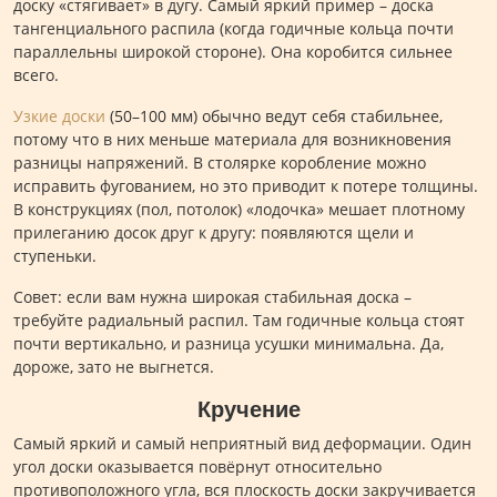
доску «стягивает» в дугу. Самый яркий пример – доска
тангенциального распила (когда годичные кольца почти
параллельны широкой стороне). Она коробится сильнее
всего.
Узкие доски
(50–100 мм) обычно ведут себя стабильнее,
потому что в них меньше материала для возникновения
разницы напряжений. В столярке коробление можно
исправить фугованием, но это приводит к потере толщины.
В конструкциях (пол, потолок) «лодочка» мешает плотному
прилеганию досок друг к другу: появляются щели и
ступеньки.
Совет: если вам нужна широкая стабильная доска –
требуйте радиальный распил. Там годичные кольца стоят
почти вертикально, и разница усушки минимальна. Да,
дороже, зато не выгнется.
Кручение
Самый яркий и самый неприятный вид деформации. Один
угол доски оказывается повёрнут относительно
противоположного угла, вся плоскость доски закручивается