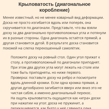
Крыловатость (диагональное
коробление)
Менее известный, но не менее коварный вид деформации.
Доска не просто изгибается вдоль или поперёк, она
скручивается по диагонали. Представьте, что вы взяли
доску за два диагонально противоположных угла и потянули
их в разные стороны. Одна диагональ остаётся прямой, а
другая становится дугой. В результате доска становится
похожей на слегка перекошенный самолётик.
Положите доску на ровный стол. Один угол прижат к
столу, а противоположный по диагонали приподнят.
При этом два других угла могут лежать на столе или
тоже быть приподняты, но ниже первого.
Проверка: поставьте доску на ребро и посмотрите
вдоль длинной кромки. Если одна кромка прямая, а
другая дугообразно загибается вверх или вниз это не
чистая сабля, а именно диагональный перекос.
На ощупь крыловатость ощущается как «игра» доски
при нажатии на угол: доска не пружинит, а
перекашивается, как будто у неё сдвинута одна