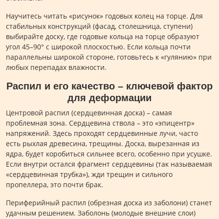
Научитесь читать «рисунок» годовых колец на торце. Для
стабильных конструкций (фасад, столешница, ступени)
выбирайте доску, где годовые кольца на торце образуют
угол 45–90° с широкой плоскостью. Если кольца почти
параллельны широкой стороне, готовьтесь к «гулянию» при
любых перепадах влажности.
Распил и его качество – ключевой фактор
для деформации
Центровой распил (сердцевинная доска) – самая
проблемная зона. Сердцевина ствола – это «эпицентр»
напряжений. Здесь проходят сердцевинные лучи, часто
есть рыхлая древесина, трещины. Доска, вырезанная из
ядра, будет коробиться сильнее всего, особенно при усушке.
Если внутри остался фрагмент сердцевины (так называемая
«сердцевинная трубка»), жди трещин и сильного
пропеллера, это почти брак.
Периферийный распил (обрезная доска из заболони) станет
удачным решением. Заболонь (молодые внешние слои)