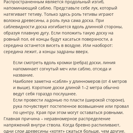
Распространенным является продольный изгиб,
напоминающий саблю. Представьте себе лук, который
натягивает тетиву. Только здесь роль тетивы играют
волокна древесины, а роль лука сама доска. При
саблевидности доска изгибается вдоль длинной стороны,
образуя плавную дугу. Если положить такую доску на
ровный пол, её концы будут касаться поверхности, а
середина останется висеть в воздухе. Или наоборот:
середина лежит, а концы задраны вверх.
Если смотреть вдоль кромки (ребра) доски, линия
напоминает согнутый меч или саблю, отсюда и
название.
Наиболее заметна «сабля» у длинномеров (от 4 метров
и выше). Короткие доски длиной 1–2 метра обычно
ведут себя гораздо послушнее.
Если провести ладонью по пласти (широкой стороне),
рука почувствует постепенное возвышение или провал
по центру. Края при этом могут оставаться ровными.
Главная причина – неравномерное распределение
напряжений внутри ствола. Когда бревно распиливают,
одни слои древесины «хотят» сжаться больше, чем другие.