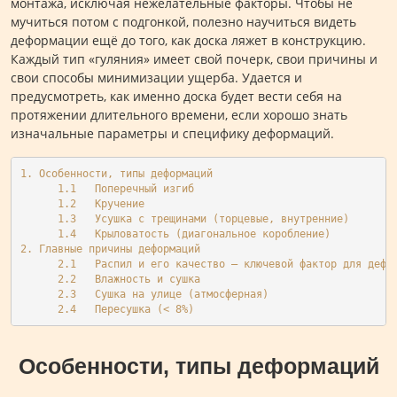
монтажа, исключая нежелательные факторы. Чтобы не
мучиться потом с подгонкой, полезно научиться видеть
деформации ещё до того, как доска ляжет в конструкцию.
Каждый тип «гуляния» имеет свой почерк, свои причины и
свои способы минимизации ущерба. Удается и
предусмотреть, как именно доска будет вести себя на
протяжении длительного времени, если хорошо знать
изначальные параметры и специфику деформаций.
1. Особенности, типы деформаций
      1.1   Поперечный изгиб
      1.2   Кручение
      1.3   Усушка с трещинами (торцевые, внутренние)
      1.4   Крыловатость (диагональное коробление)
2. Главные причины деформаций
      2.1   Распил и его качество – ключевой фактор для дефо
      2.2   Влажность и сушка 
      2.3   Сушка на улице (атмосферная)
      2.4   Пересушка (< 8%)
Особенности, типы деформаций