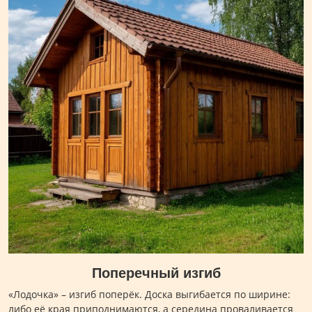
Поперечный изгиб
«Лодочка» – изгиб поперёк. Доска выгибается по ширине:
либо её края приподнимаются, а середина проваливается