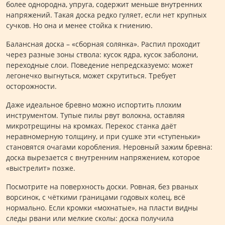
более однородна, упруга, содержит меньше внутренних
напряжений. Такая доска редко гуляет, если нет крупных
сучков. Но она и менее стойка к гниению.
Балансная доска – «сборная солянка». Распил проходит
через разные зоны ствола: кусок ядра, кусок заболони,
переходные слои. Поведение непредсказуемо: может
легонечко выгнуться, может скрутиться. Требует
осторожности.
Даже идеальное бревно можно испортить плохим
инструментом. Тупые пилы рвут волокна, оставляя
микротрещины на кромках. Перекос станка даёт
неравномерную толщину, и при сушке эти «ступеньки»
становятся очагами коробления. Неровный зажим бревна:
доска вырезается с внутренним напряжением, которое
«выстрелит» позже.
Посмотрите на поверхность доски. Ровная, без рваных
ворсинок, с чёткими границами годовых колец, всё
нормально. Если кромки «мохнатые», на пласти видны
следы рвани или мелкие сколы: доска получила