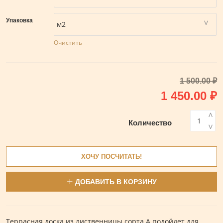
Упаковка
Очистить
1 500.00
₽
Первонач
1 450.00
₽
цена
ц
<
Количество
>
составлял
1
1
4
ХОЧУ ПОСЧИТАТЬ!
500.00 ₽.
ДОБАВИТЬ В КОРЗИНУ
Террасная доска из лиственницы сорта А подойдет для