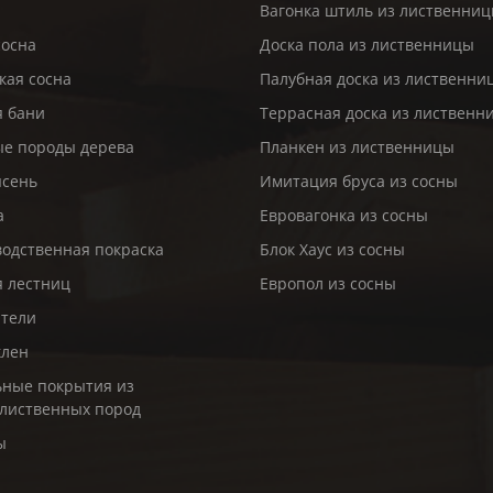
Вагонка штиль из лиственни
сосна
Доска пола из лиственницы
кая сосна
Палубная доска из лиственни
я бани
Террасная доска из лиственн
е породы дерева
Планкен из лиственницы
ясень
Имитация бруса из сосны
а
Евровагонка из сосны
одственная покраска
Блок Хаус из сосны
я лестниц
Европол из сосны
ители
клен
ные покрытия из
лиственных пород
ы