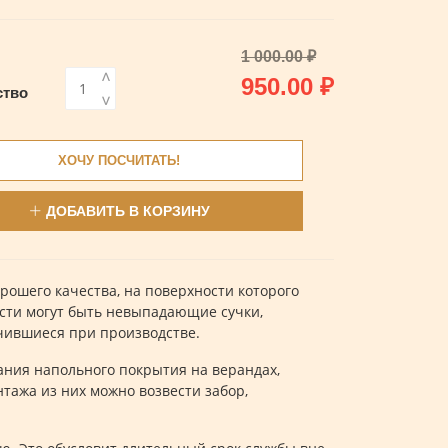
1 000.00
₽
<
Первоначальная
Текущая
950.00
₽
ство
>
цена
цена:
составляла
950.00 ₽.
ХОЧУ ПОСЧИТАТЬ!
1
ДОБАВИТЬ В КОРЗИНУ
000.00 ₽.
рошего качества, на поверхности которого
асти могут быть невыпадающие сучки,
чившиеся при производстве.
ания напольного покрытия на верандах,
нтажа из них можно возвести забор,