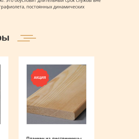
ю. Это обусловит длительный срок службы вне
льтрафиолета, постоянных динамических
ры
АКЦИЯ
Планкен из лиственницы