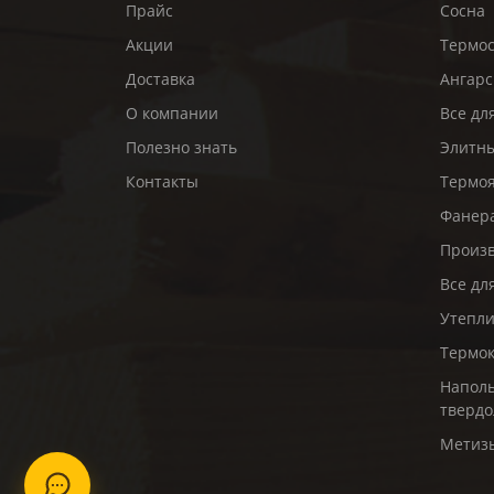
Прайс
Сосна
Акции
Термо
Доставка
Ангарс
О компании
Все дл
Полезно знать
Элитны
Контакты
Термо
Фанер
Произв
Все дл
Утепл
Термо
Наполь
твердо
Метиз