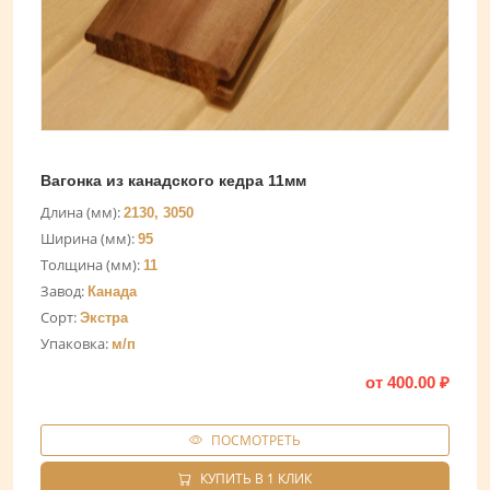
Вагонка из канадского кедра 11мм
Длина (мм):
2130, 3050
Ширина (мм):
95
Толщина (мм):
11
Завод:
Канада
Сорт:
Экстра
Упаковка:
м/п
от
400.00
₽
ПОСМОТРЕТЬ
КУПИТЬ В 1 КЛИК