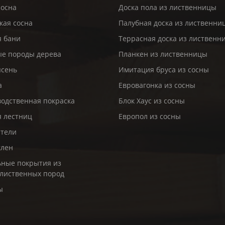
сосна
Доска пола из лиственницы
кая сосна
Палубная доска из лиственни
я бани
Террасная доска из лиственн
е породы дерева
Планкен из лиственницы
ясень
Имитация бруса из сосны
а
Евровагонка из сосны
одственная покраска
Блок Хаус из сосны
я лестниц
Европол из сосны
ители
клен
ные покрытия из
лиственных пород
ы