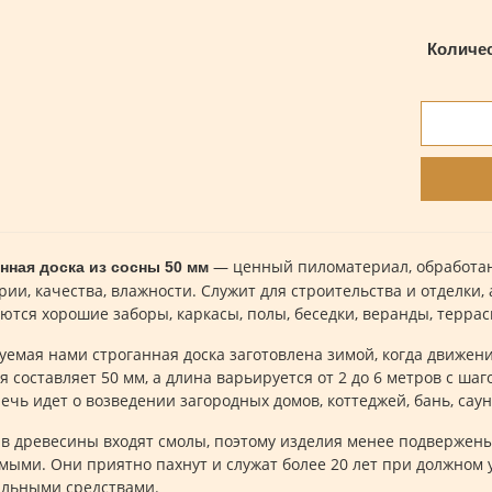
Количе
— ценный пиломатериал, обработан
нная доска из сосны 50 мм
рии, качества, влажности. Служит для строительства и отделки,
ются хорошие заборы, каркасы, полы, беседки, веранды, террас
уемая нами строганная доска заготовлена зимой, когда движен
я составляет 50 мм, а длина варьируется от 2 до 6 метров с ша
речь идет о возведении загородных домов, коттеджей, бань, са
ав древесины входят смолы, поэтому изделия менее подверже
мыми. Они приятно пахнут и служат более 20 лет при должном 
льными средствами.