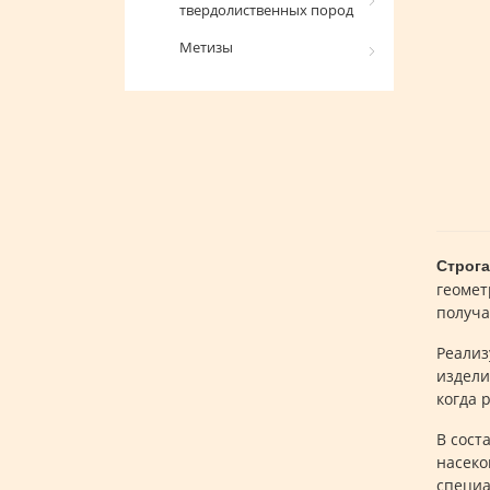
твердолиственных пород
Метизы
Строга
геомет
получа
Реализ
издели
когда 
В сост
насеко
специа