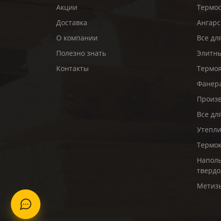
Акции
Термо
Доставка
Ангарс
О компании
Все дл
Полезно знать
Элитны
Контакты
Термо
Фанер
Произв
Все дл
Утепл
Термо
Наполь
твердо
Метиз