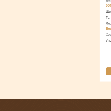
Дли
500
Ши
То
Лес
Во
Со
Уп