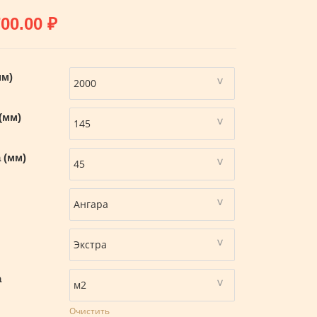
700.00
₽
мм)
(мм)
 (мм)
а
Очистить