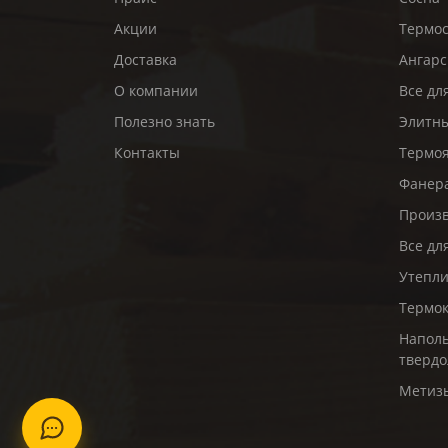
Акции
Термо
Доставка
Ангарс
О компании
Все дл
Полезно знать
Элитны
Контакты
Термо
Фанер
Произв
Все дл
Утепл
Термо
Наполь
твердо
Метиз