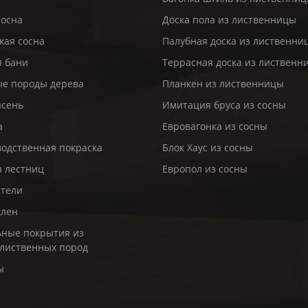
сосна
Доска пола из лиственницы
кая сосна
Палубная доска из лиственни
я бани
Террасная доска из лиственн
е породы дерева
Планкен из лиственницы
ясень
Имитация бруса из сосны
а
Евровагонка из сосны
одственная покраска
Блок Хаус из сосны
я лестниц
Европол из сосны
ители
клен
ные покрытия из
лиственных пород
ы