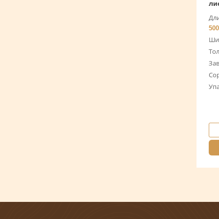
ли
Дли
500
Ши
То
За
Со
Уп