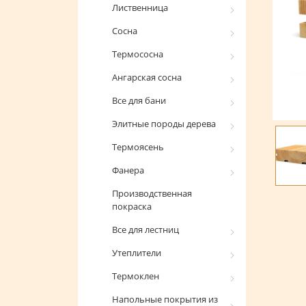
Лиственница
Сосна
Термососна
Ангарская сосна
Все для бани
Элитные породы дерева
Термоясень
Фанера
Производственная
покраска
Все для лестниц
Утеплители
Термоклен
Напольные покрытия из