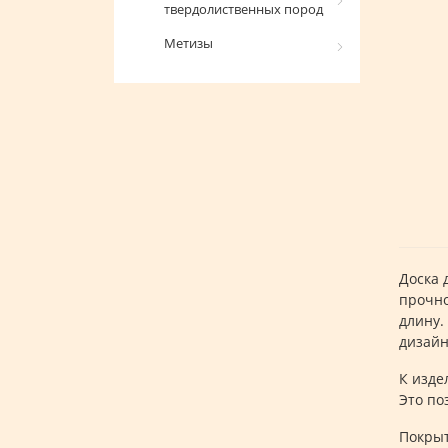
твердолиственных пород
Метизы
Доска 
прочно
длину.
дизайн
К изде
Это по
Покрыт