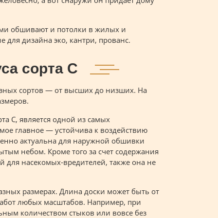
желовесно, а вот снаружи он придает дому
ами обшивают и потолки в жилых и
для дизайна эко, кантри, прованс.
са сорта С
зных сортов — от высших до низших. На
азмеров.
та С, является одной из самых
амое главное — устойчива к воздействию
бенно актуальна для наружной обшивки
рытым небом. Кроме того за счет содержания
й для насекомых-вредителей, также она не
азных размерах. Длина доски может быть от
работ любых масштабов. Например, при
ьным количеством стыков или вовсе без