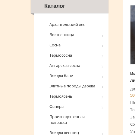
Каталог
Архангельский лес
Лиственница
Сосна
Термососна
Ангарская сосна
Им
Все для бани
л
Элитные породы дерева
Дл
50
Термоясень
Ши
Фанера
То
Производственная
За
покраска
Со
Уп
Все для лестниц