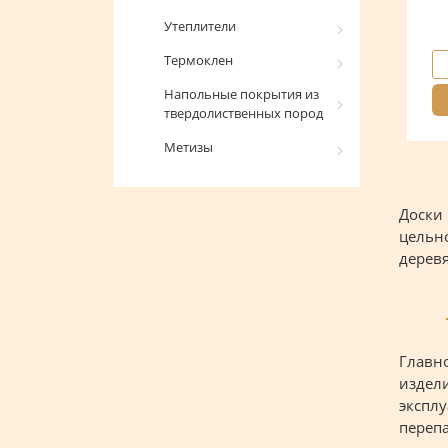
Утеплители
Термоклен
Напольные покрытия из
твердолиственных пород
Метизы
Доски 
цельно
деревя
Главно
издели
эксплу
перепа