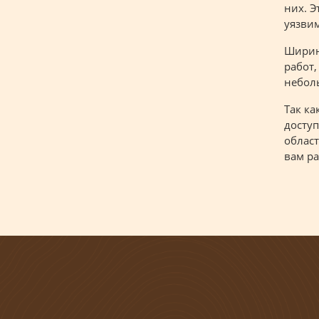
них. Э
уязвим
Ширин
работ
неболь
Так к
доступ
област
вам ра