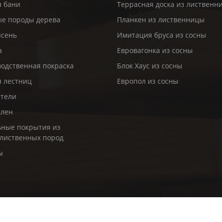
я бани
Террасная доска из лиственн
е породы дерева
Планкен из лиственницы
ясень
Имитация бруса из сосны
а
Евровагонка из сосны
одственная покраска
Блок Хаус из сосны
я лестниц
Европол из сосны
ители
клен
ные покрытия из
лиственных пород
ы
ва защищены