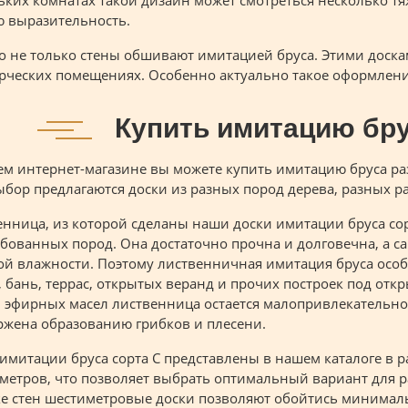
ких комнатах такой дизайн может смотреться несколько тя
ю выразительность.
о не только стены обшивают имитацией бруса. Этими доск
ческих помещениях. Особенно актуально такое оформление 
Купить имитацию бру
ем интернет-магазине вы можете купить имитацию бруса ра
бор предлагаются доски из разных пород дерева, разных р
нница, из которой сделаны наши доски имитации бруса сор
бованных пород. Она достаточно прочна и долговечна, а с
ой влажности. Поэтому лиственничная имитация бруса осо
 бань, террас, открытых веранд и прочих построек под отк
и эфирных масел лиственница остается малопривлекательно
ржена образованию грибков и плесени.
имитации бруса сорта С представлены в нашем каталоге в р
 метров, что позволяет выбрать оптимальный вариант для 
ке стен шестиметровые доски позволяют обойтись минимал