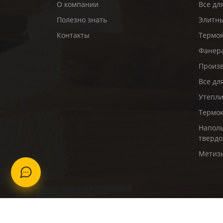
О компании
Все дл
Полезно знать
Элитны
Контакты
Термо
Фанер
Произв
Все дл
Утепл
Термо
Наполь
твердо
Метиз
Listvenniza.com. © Copyright 2026. Все пра