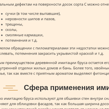
альным дефектам на поверхности досок сорта С можно отне
сучки (в том числе выпавшие),
неровности шипов и пазов,
трещины,
сколы,
смоляные кармашки,
потемнения и т.д.
мелом обращении с пиломатериалами эти недостатки можн
левать, потемнения закрасить укрывистой краской и т.д.
м преимуществом деревянной имитации бруса остается его 
нутренней отделки жилых домов и бань. Более того, хвойн
вье, так как вместе с приятным ароматом выделяют фитонц
Сфера применения ими
о имитацию бруса используют для обшивки стен внутри сн
няют для облицовки фасадов, так как большая ширина досо