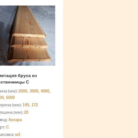
итация бруса из
иственницы C
ина (мм):
2000, 3000, 4000,
00, 6000
рина (мм):
145, 172
лщина (мм):
20
вод:
Ангара
рт:
С
аковка:
м2