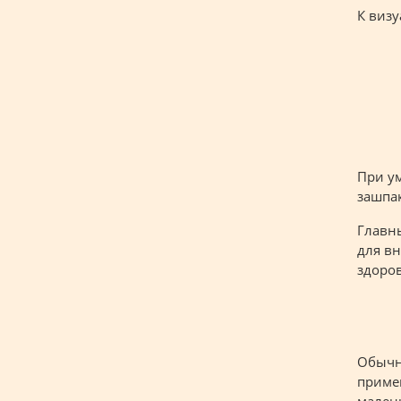
К визу
При у
зашпак
Главны
для в
здоро
Обычн
приме