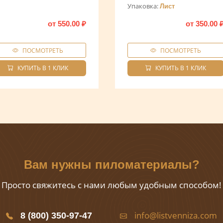
Упаковка:
Лист
от
550.00
₽
от
350.00
ПОСМОТРЕТЬ
ПОСМОТРЕТЬ
КУПИТЬ В 1 КЛИК
КУПИТЬ В 1 КЛИК
Вам нужны пиломатериалы?
Просто свяжитесь с нами любым удобным способом!
info@listvenniza.com
8 (800) 350-97-47