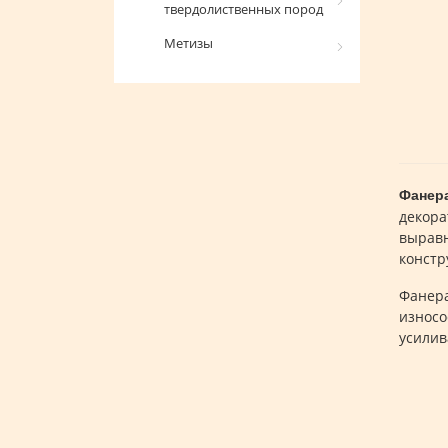
твердолиственных пород
Метизы
Фанер
декора
выравн
констр
Фанера
износо
усилив