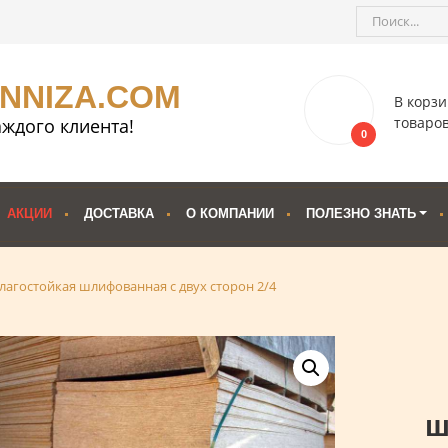
ENNIZA.COM
В корзи
товаро
ждого клиента!
0
АКЦИИ
ДОСТАВКА
О КОМПАНИИ
ПОЛЕЗНО ЗНАТЬ
лагостойкая шлифованная с двух сторон 2/4
ш