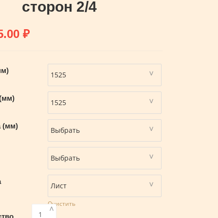
сторон 2/4
5.00
₽
мм)
(мм)
 (мм)
а
Очистить
<
ство