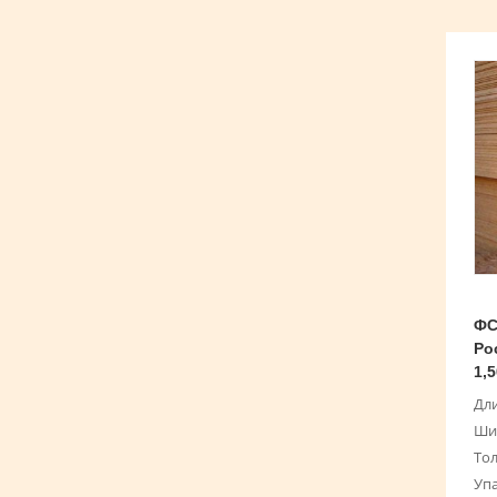
ФС
Ро
1,5
Дли
Ши
То
Уп