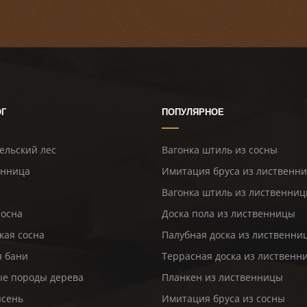
ОГ
ПОПУЛЯРНОЕ
ельский лес
Вагонка штиль из сосны
енница
Имитация бруса из лиственн
Вагонка штиль из лиственни
сосна
Доска пола из лиственницы
кая сосна
Палубная доска из лиственни
я бани
Террасная доска из лиственн
е породы дерева
Планкен из лиственницы
ясень
Имитация бруса из сосны