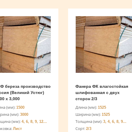
Ф береза производство
Фанера ФК влагостойкая
ссия (Великий Устюг)
шлифованная с двух
00 х 3,000
сторон 2/3
на (мм):
Длина (мм):
1500
1525
рина (мм):
Ширина (мм):
3000
1525
лщина (мм):
Толщина (мм):
4, 6, 8, 9, 12...
3, 4, 6, 8, 9...
аковка:
Сорт:
Лист
2/3